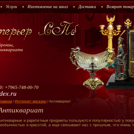
Услуги
Изготовление на заказ
Доставка
Возврат товар
бронзы,
тиквариата
90: +7965-748-00-70
dex.ru
Главная
/
Интернет магазин
/
Антиквариат
Антиквариат
Антикварные и раритетные предметы пользуются популярностью у поку
необычностью и красотой, а еще связывают нас с прошлым, что очень т