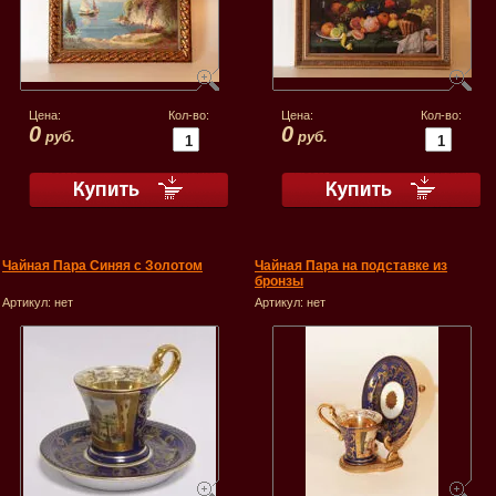
Цена:
Кол-во:
Цена:
Кол-во:
0
0
руб.
руб.
Чайная Пара Синяя с Золотом
Чайная Пара на подставке из
бронзы
Артикул:
нет
Артикул:
нет