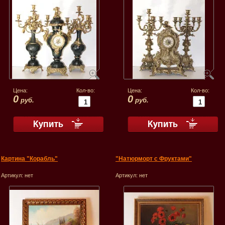
Цена:
Кол-во:
Цена:
Кол-во:
0
0
руб.
руб.
Картина "Корабль"
"Натюрморт с Фруктами"
Артикул:
нет
Артикул:
нет